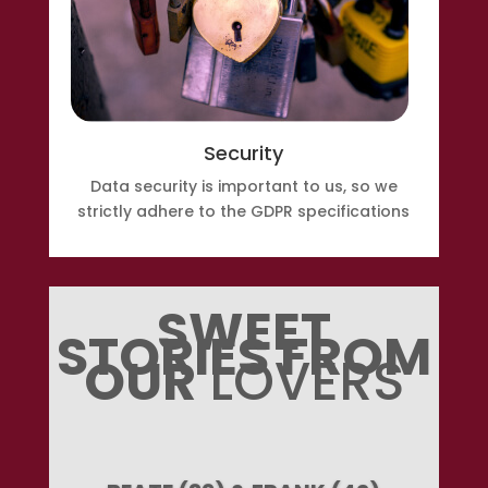
Security
Data security is important to us, so we
strictly adhere to the GDPR specifications
SWEET
STORIES FROM
OUR
LOVERS