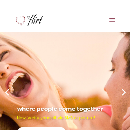
where people come together
New: Verify yourself via SMS or picture!