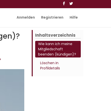
Anmelden
Registrieren
Hilfe
gen)?
Inhaltsverzeichnis
Wie kann ich meine
Mitgliedschaft
beenden (kündigen)?
?
Löschen in
Profildetails